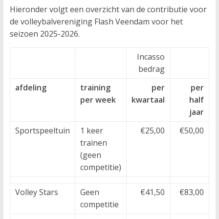
Hieronder volgt een overzicht van de contributie voor
de volleybalvereniging Flash Veendam voor het
seizoen 2025-2026.
Incasso
C
bedrag
afdeling
training
per
per
per week
kwartaal
half
jaar
Sportspeeltuin
1 keer
€25,00
€50,00
trainen
(geen
competitie)
Volley Stars
Geen
€41,50
€83,00
competitie