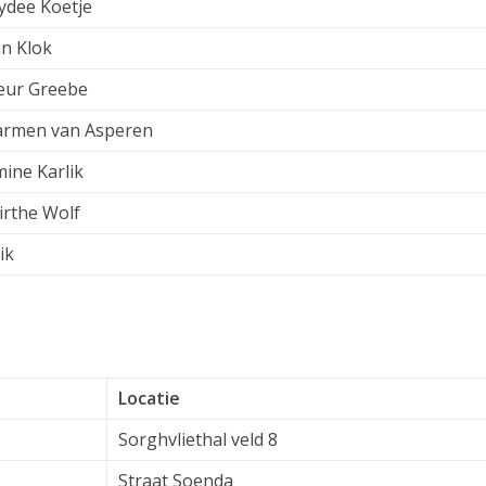
ydee Koetje
in Klok
leur Greebe
armen van Asperen
ine Karlik
irthe Wolf
ik
Locatie
Sorghvliethal veld 8
Straat Soenda