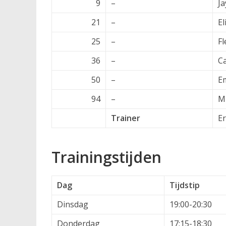
9
–
Ja
21
–
El
25
–
F
36
–
C
50
–
Em
94
–
M
Trainer
Er
Trainingstijden
Dag
Tijdstip
Dinsdag
19:00-20:30
Donderdag
17:15-18:30