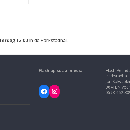
terdag 12:00
in de Parkstadhal.
Flash op social media
Flash Veend
Parkstadhal
Jan Salwaple
9641LN Vee
Facebook
Instagram
0598-652 30