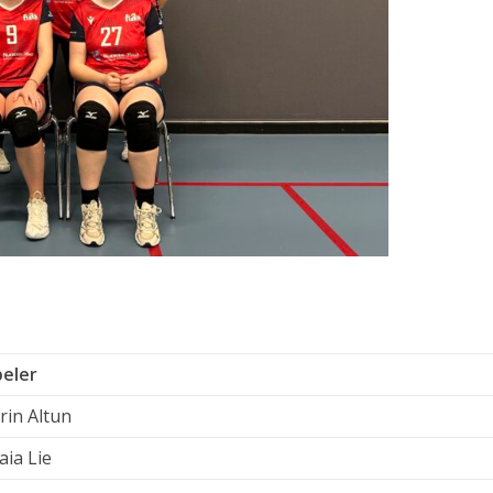
peler
rin Altun
ia Lie