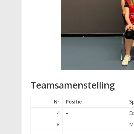
Teamsamenstelling
Nr
Positie
S
4
–
Ec
8
–
Ma