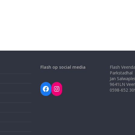
Flash op social media
Flash Veend
Parkstadhal
Jan Salwaple
9641LN Vee
Facebook
Instagram
0598-652 30