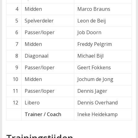
4
Midden
Marco Brauns
5
Spelverdeler
Leon de Beij
6
Passer/loper
Job Doorn
7
Midden
Freddy Pelgrim
8
Diagonaal
Michael Bijl
9
Passer/loper
Geert Fokkens
10
Midden
Jochum de Jong
11
Passer/loper
Dennis Jager
12
Libero
Dennis Overhand
Trainer / Coach
Ineke Heidekamp