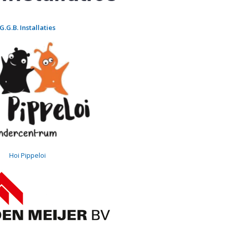
G.G.B. Installaties
Hoi Pipp
e
loi