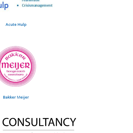
Acute Hulp
Bakker
M
eijer