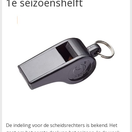
1e seizoenshelft
De indeling voor de scheidsrechters is bekend. Het