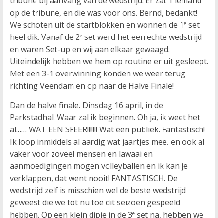
tribune bij aanvang van de wedstrijd. Er zat 1 iemand
op de tribune, en die was voor ons. Bernd, bedankt!
We schoten uit de startblokken en wonnen de 1
set
e
heel dik. Vanaf de 2
set werd het een echte wedstrijd
e
en waren Set-up en wij aan elkaar gewaagd.
Uiteindelijk hebben we hem op routine er uit gesleept.
Met een 3-1 overwinning konden we weer terug
richting Veendam en op naar de Halve Finale!
Dan de halve finale. Dinsdag 16 april, in de
Parkstadhal. Waar zal ik beginnen. Oh ja, ik weet het
al…… WAT EEN SFEER!!!!!!! Wat een publiek. Fantastisch!
Ik loop inmiddels al aardig wat jaartjes mee, en ook al
vaker voor zoveel mensen en lawaai en
aanmoedigingen mogen volleyballen en ik kan je
verklappen, dat went nooit! FANTASTISCH. De
wedstrijd zelf is misschien wel de beste wedstrijd
geweest die we tot nu toe dit seizoen gespeeld
hebben. Op een klein dipje in de 3
set na, hebben we
e